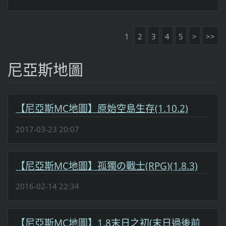
1
2
3
4
5
>
>>
尼亞斯地圖
【尼亞斯MC地圖】原始空島生存(1.10.2)
2017-03-23 20:07
【尼亞斯MC地圖】孤獨の戰士(RPG)(1.8.3)
2016-02-14 22:34
【尼亞斯MC地圖】1.8末日之初(末日過後前